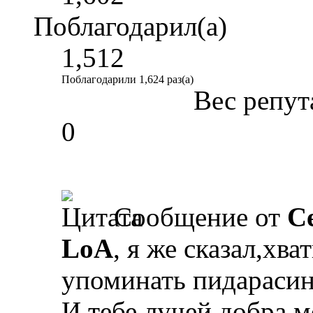
Поблагодарил(а)
1,512
Поблагодарили 1,624 раз(а)
Вес репут
0
Сообщение от
С
LoA
, я же сказал,хв
упоминать пидарасин
И тебе лучей добра м