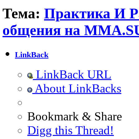
Тема:
Практика И Р
общения на MMA.S
LinkBack
LinkBack URL
About LinkBacks
Bookmark & Share
Digg this Thread!