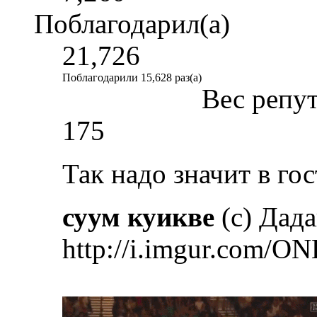
Поблагодарил(а)
21,726
Поблагодарили 15,628 раз(а)
Вес репу
175
Так надо значит в гос
суум куикве
(с) Дад
http://i.imgur.com/ON