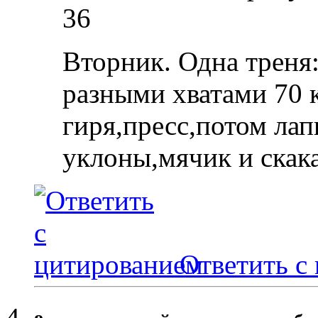
36
Вторник. Одна треня:
разными хватами 70 к
гиря,пресс,потом лап
уклоны,мячик и скака
Ответить с