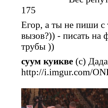
175
Егор, а ты не пиши с
вызов?)) - писать на
трубы ))
суум куикве
(с) Дад
http://i.imgur.com/ON