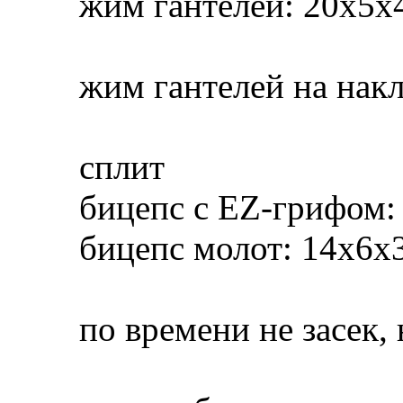
жим гантелей: 20х5х
жим гантелей на нак
сплит
бицепс с EZ-грифом:
бицепс молот: 14х6х
по времени не засек, 