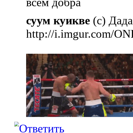
всем добра
суум куикве
(с) Дад
http://i.imgur.com/ON