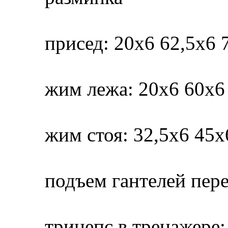
присед: 20х6 62,5х6 
жим лежа: 20х6 60х6
жим стоя: 32,5х6 45х
подъем гантелей пере
трицепс в тренажере: