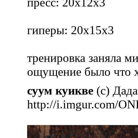
пресс: 20х12х3
гиперы: 20х15х3
тренировка заняла ми
ощущение было что ха
суум куикве
(с) Дад
http://i.imgur.com/ON