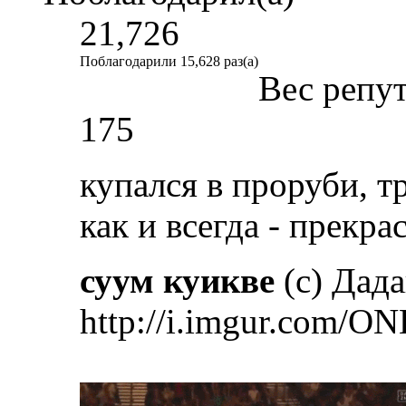
21,726
Поблагодарили 15,628 раз(а)
Вес репу
175
купался в проруби, т
как и всегда - прекр
суум куикве
(с) Дад
http://i.imgur.com/ON