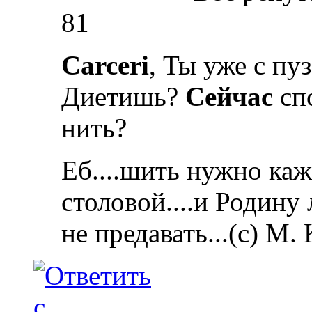
81
Carceri
, Ты уже с пу
Диетишь?
Сейчас
сп
нить?
Еб....шить нужно каж
столовой....и Родину
не предавать...(с) М.