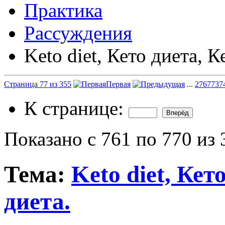
Практика
Рассуждения
Keto diet, Кето диета, К
Страница 77 из 355
Первая
...
27
67
73
7
К странице:
Показано с 761 по 770 из 
Тема:
Keto diet, Кет
диета.