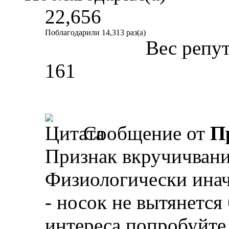
22,656
Поблагодарили 14,313 раз(а)
Вес репу
161
Сообщение от
П
Признак вкручичвания
Физиологически инач
- носок не вытянется 
интереса попробуйте