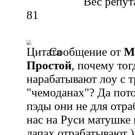
Вес репут
81
Сообщение от
М
Простой
, почему то
нарабатывают лоу с 
"чемоданах"? Да пото
пэды они не для отра
нас на Руси матушке
лапах отрабатывают )