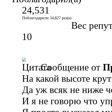
24,531
Поблагодарили 34,827 раз(а)
Вес репу
10
Сообщение от
П
На какой высоте кру
Да уж всяк не ниже ч
И я не говорю что у