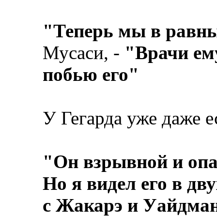
"Теперь мы в равн
Мусаси, -
"Врачи ему
побью его"
У Гегарда уже даже е
"Он взрывной и опа
Но я видел его в дв
с Жакарэ и Уайдман