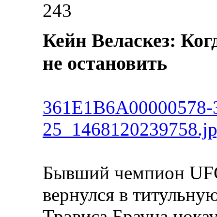
243
Кейн Веласкез: Ког
не остановить
361E1B6A00000578-3
25_1468120239758.j
Бывший чемпион UFC
вернулся в титульную
Трэвиса Брауна нокау