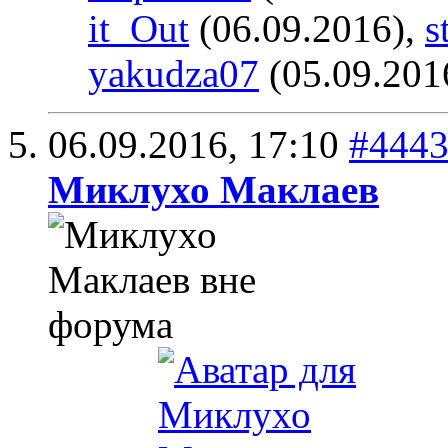
it_Out
(06.09.2016),
s
yakudza07
(05.09.201
06.09.2016,
17:10
#444
Миклухо Маклаев