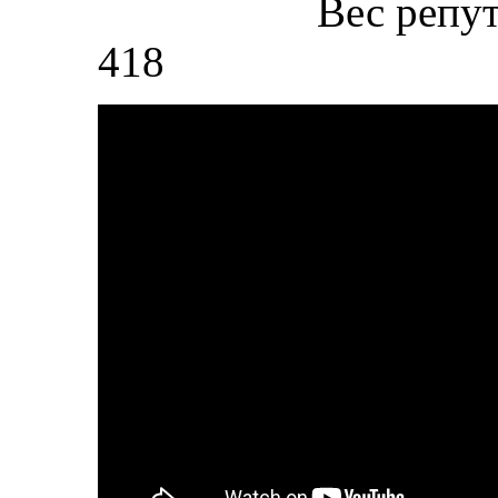
Вес репу
418