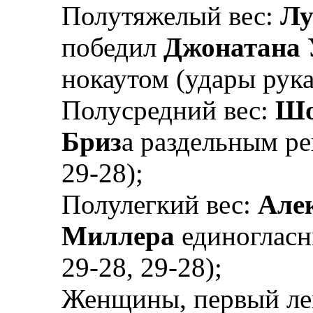
Полутяжелый вес:
Лу
победил
Джонатана 
нокаутом (удары рукам
Полусредний вес:
Шо
Бриз
а раздельным ре
29-28);
Полулегкий вес:
Алек
Миллера
единогласн
29-28, 29-28);
Женщины, первый ле