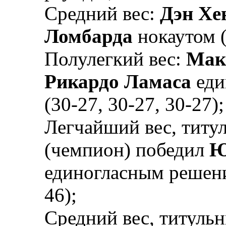
Средний вес:
Дэн Хе
Ломбарда
нокаутом (
Полулегкий вес:
Мак
Рикардо Ламаса
еди
(30-27, 30-27, 30-27);
Легчайший вес, титу
(чемпион) победил
Ю
единогласным решение
46);
Средний вес, титуль