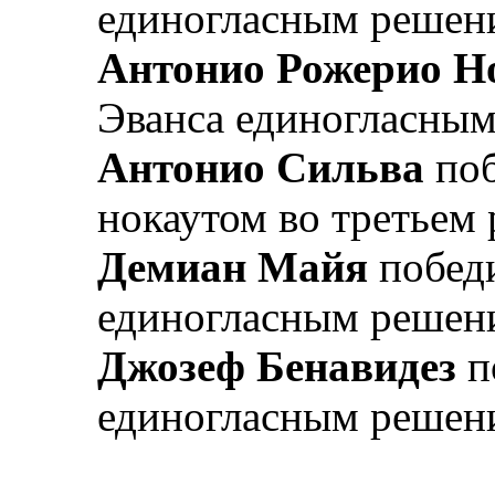
единогласным решен
Антонио Рожерио Н
Эванса единогласным
Антонио Сильва
поб
нокаутом во третьем 
Демиан Майя
побед
единогласным решен
Джозеф Бенавидез
п
единогласным решен