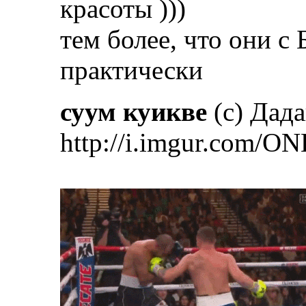
красоты )))
тем более, что они с
практически
суум куикве
(с) Дад
http://i.imgur.com/ON