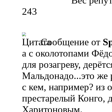
Вес репу
243
Сообщение от
Sp
а с околотопами Фёдо
для розагреву, дерёт
Мальдонадо...это же 
с кем, например? из 
престарелый Конго, 
Харитоновым.