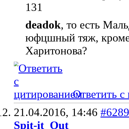
131
deadok
, то есть Мал
юфцшный тяж, кроме
Харитонова?
Ответить с
21.04.2016,
14:46
#628
Spit-it_Out