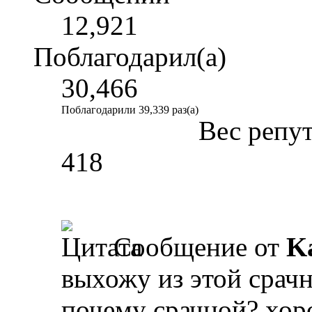
12,921
Поблагодарил(а)
30,466
Поблагодарили 39,339 раз(а)
Вес репу
418
Сообщение от
K
выхожу из этой срач
почему срачной? хор