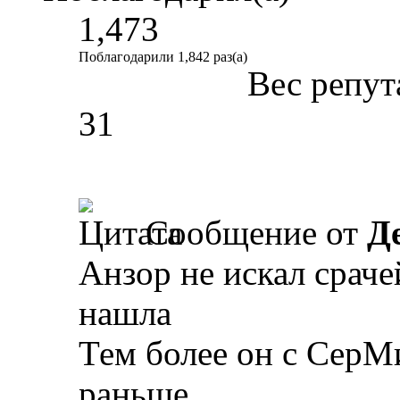
1,473
Поблагодарили 1,842 раз(а)
Вес репут
31
Сообщение от
Д
Анзор не искал сраче
нашла
Тем более он с СерМ
раньше