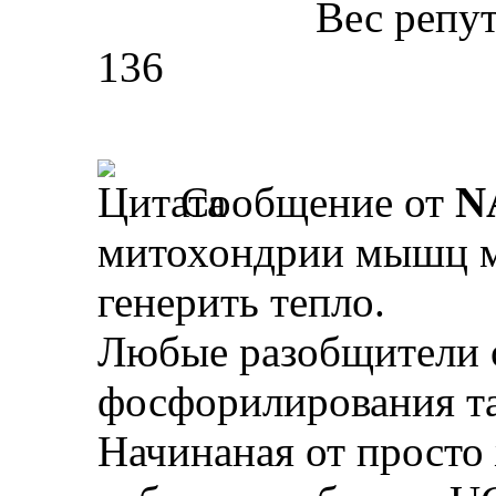
Вес репу
136
Сообщение от
N
митохондрии мышц м
генерить тепло.
Любые разобщители 
фосфорилирования та
Начинаная от просто