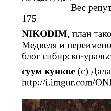
Вес репу
175
NIKODIM
, план так
Медведя и переимен
блог сибирско-ураль
суум куикве
(с) Дад
http://i.imgur.com/ON