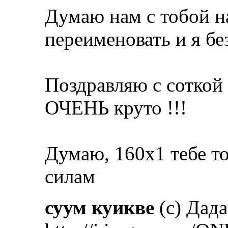
Думаю нам с тобой н
переименовать и я бе
Поздравляю с соткой 
ОЧЕНЬ круто !!!
Думаю, 160х1 тебе то
силам
суум куикве
(с) Дад