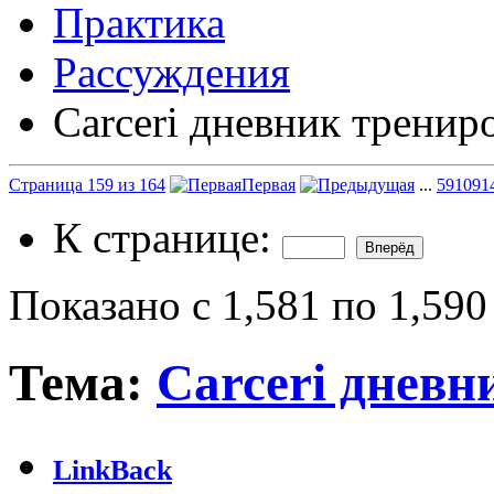
Практика
Рассуждения
Carceri дневник тренир
Страница 159 из 164
Первая
...
59
109
1
К странице:
Показано с 1,581 по 1,590
Тема:
Carceri дневн
LinkBack