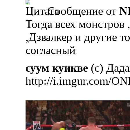
Сообщение от
N
Тогда всех монстров 
,Дзвалкер и другие т
согласный
суум куикве
(с) Дад
http://i.imgur.com/ON