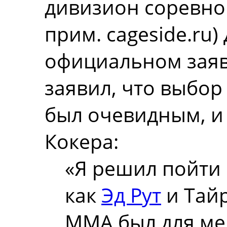
дивизион соревно
прим. cageside.ru
официальном заяв
заявил, что выбо
был очевидным, и 
Кокера:
«Я решил пойти 
как
Эд Рут
и Тайр
MMA был для ме