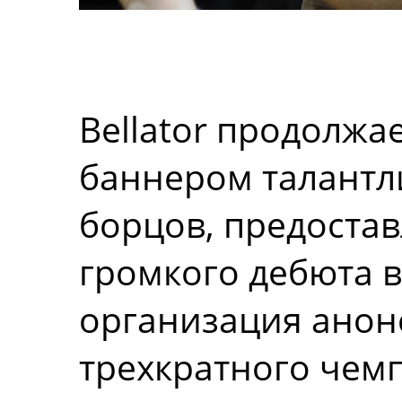
Bellator продолжа
баннером талантл
борцов, предоста
громкого дебюта 
организация анон
трехкратного чемп