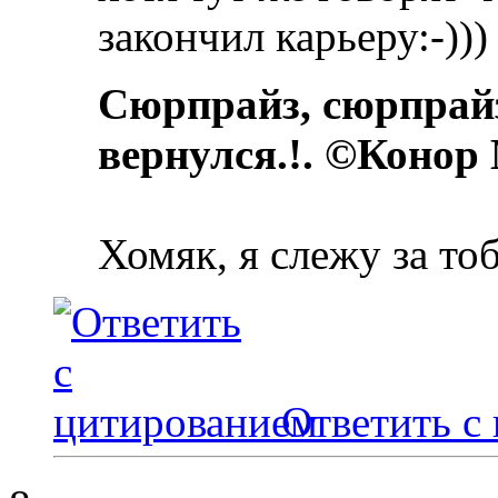
закончил карьеру:-)))
Сюрпрайз, сюрпрай
вернулся.!. ©Конор
Хомяк, я слежу за то
Ответить с