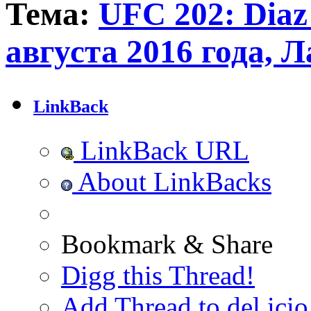
Тема:
UFC 202: Diaz 
августа 2016 года, 
LinkBack
LinkBack URL
About LinkBacks
Bookmark & Share
Digg this Thread!
Add Thread to del.icio