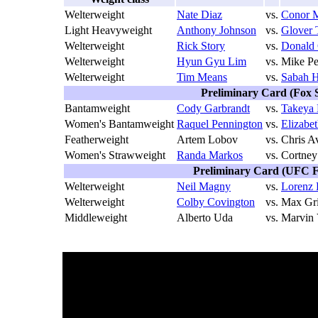
Welterweight
Nate Diaz
vs.
Conor 
Light Heavyweight
Anthony Johnson
vs.
Glover 
Welterweight
Rick Story
vs.
Donald 
Welterweight
Hyun Gyu Lim
vs.
Mike Pe
Welterweight
Tim Means
vs.
Sabah 
Preliminary Card (Fox S
Bantamweight
Cody Garbrandt
vs.
Takeya 
Women's Bantamweight
Raquel Pennington
vs.
Elizabet
Featherweight
Artem Lobov
vs.
Chris Av
Women's Strawweight
Randa Markos
vs.
Cortney
Preliminary Card (UFC F
Welterweight
Neil Magny
vs.
Lorenz 
Welterweight
Colby Covington
vs.
Max Gri
Middleweight
Alberto Uda
vs.
Marvin 