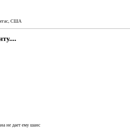
-Вегас, США
у....
ана не дает ему шанс