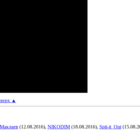
верх
▲
Маклаев
(12.08.2016),
NIKODIM
(18.08.2016),
Spit-it_Out
(15.08.2