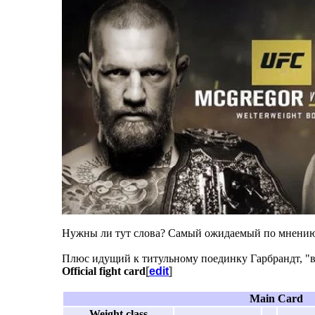
Нужны ли тут слова? Самый ожидаемый по мнению
Плюс идущий к титульному поединку Гарбрандт, "в
Official fight card
[
edit
]
Main Card
Weight class