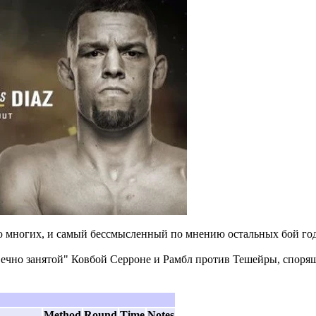
 многих, и самый бессмысленный по мнению остальных бой год
ечно занятой" Ковбой Серроне и Рамбл против Тешейры, спорящ
Method
Round
Time
Notes