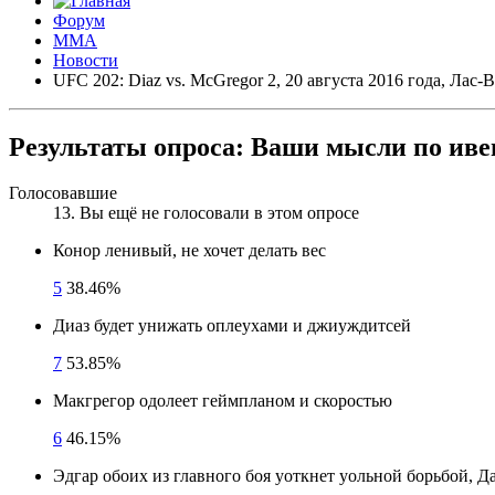
Форум
ММА
Новости
UFC 202: Diaz vs. McGregor 2, 20 августа 2016 года, Лас
Результаты опроса:
Ваши мысли по ивент
Голосовавшие
13
. Вы ещё не голосовали в этом опросе
Конор ленивый, не хочет делать вес
5
38.46%
Диаз будет унижать оплеухами и джиуждитсей
7
53.85%
Макгрегор одолеет геймпланом и скоростью
6
46.15%
Эдгар обоих из главного боя уоткнет уольной борьбой, Д