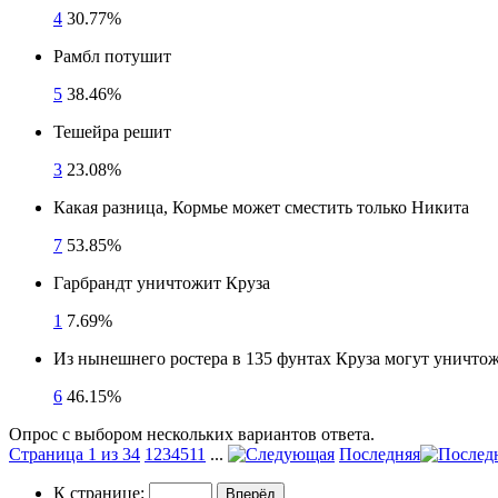
4
30.77%
Рамбл потушит
5
38.46%
Тешейра решит
3
23.08%
Какая разница, Кормье может сместить только Никита
7
53.85%
Гарбрандт уничтожит Круза
1
7.69%
Из нынешнего ростера в 135 фунтах Круза могут уничто
6
46.15%
Опрос с выбором нескольких вариантов ответа.
Страница 1 из 34
1
2
3
4
5
11
...
Последняя
К странице: