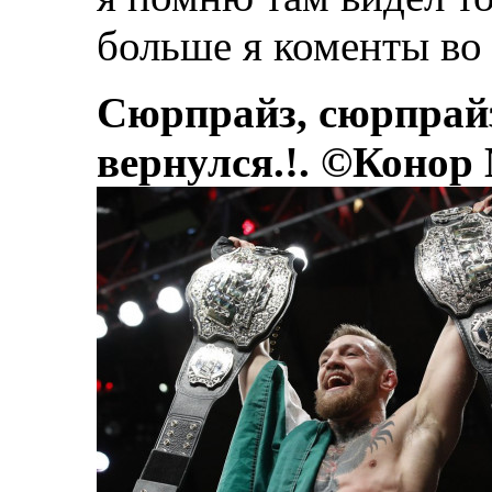
больше я коменты во 
Сюрпрайз, сюрпрай
вернулся.!. ©Конор