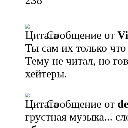
238
Сообщение от
V
Ты сам их только что
Тему не читал, но го
хейтеры.
Сообщение от
d
грустная музыка... с