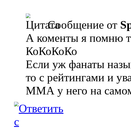
Сообщение от
Sp
А коменты я помню т
КоКоКоКо
Если уж фанаты наз
то с рейтингами и у
ММА у него на само