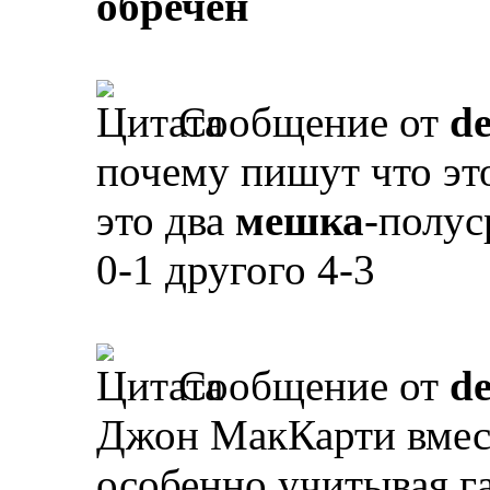
обречен
Сообщение от
d
почему пишут что эт
это два
мешка
-полус
0-1 другого 4-3
Сообщение от
d
Джон МакКарти вмест
особенно учитывая г