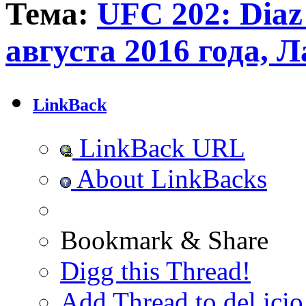
Тема:
UFC 202: Diaz 
августа 2016 года, 
LinkBack
LinkBack URL
About LinkBacks
Bookmark & Share
Digg this Thread!
Add Thread to del.icio