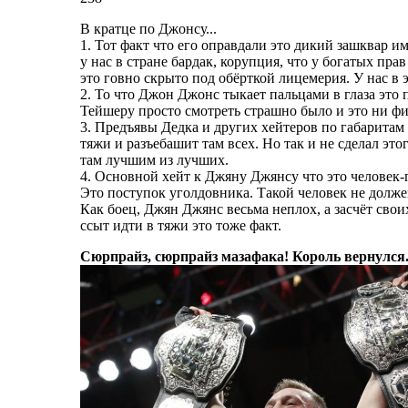
В кратце по Джонсу...
1. Тот факт что его оправдали это дикий зашквар 
у нас в стране бардак, корупция, что у богатых пра
это говно скрыто под обёрткой лицемерия. У нас в 
2. То что Джон Джонс тыкает пальцами в глаза это 
Тейшеру просто смотреть страшно было и это ни фи
3. Предъявы Дедка и других хейтеров по габаритам
тяжи и разъебашит там всех. Но так и не сделал это
там лучшим из лучших.
4. Основной хейт к Джяну Джянсу что это человек-
Это поступок уголдовника. Такой человек не должен
Как боец, Джян Джянс весьма неплох, а засчёт сво
ссыт идти в тяжи это тоже факт.
Сюрпрайз, сюрпрайз мазафака! Король вернулся