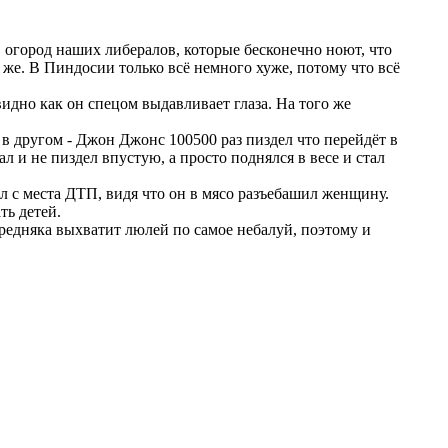
 огород наших либералов, которые бесконечно ноют, что
к же. В Пиндосии только всё немного хуже, потому что всё
видно как он спецом выдавливает глаза. На того же
 в другом - Джон Джонс 100500 раз пиздел что перейдёт в
л и не пиздел впустую, а просто поднялся в весе и стал
л с места ДТП, видя что он в мясо разъебашил женщину.
ть детей.
ередняка выхватит люлей по самое небалуй, поэтому и