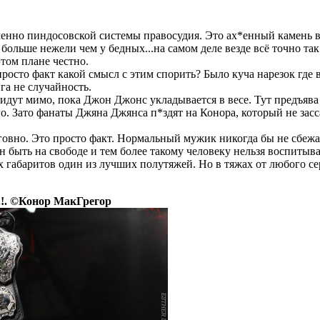
именно пиндосовской системы правосудия. Это ах*енный камень в
в больше нежели чем у бедных...на самом деле везде всё точно та
этом плане честно.
просто факт какой смысл с этим спорить? Было куча нарезок где 
га не случайность.
 идут мимо, пока Джон Джонс укладывается в весе. Тут предъява
го. Зато фанаты Джяна Джянса п*здят на Конора, который не засса
говно. Это просто факт. Нормальный мужик никогда бы не сбежа
 быть на свободе и тем более такому человеку нельзя воспитыва
их габаритов один из лучших полутяжей. Но в тяжах от любого с
.!. ©Конор МакГрегор