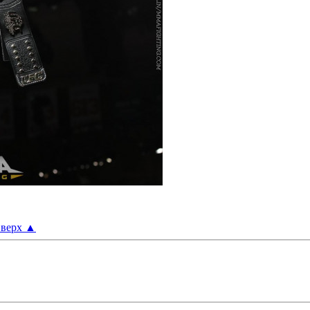
верх
▲