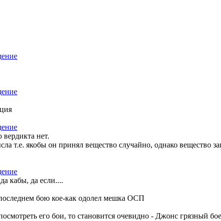
ция
 вердикта нет.
сла т.е. якобы он принял вещество случайно, однако вещество з
 кабы, да если....
в последнем бою кое-как одолел мешка ОСП
посмотреть его бои, то становится очевидно - Джонс грязный бо