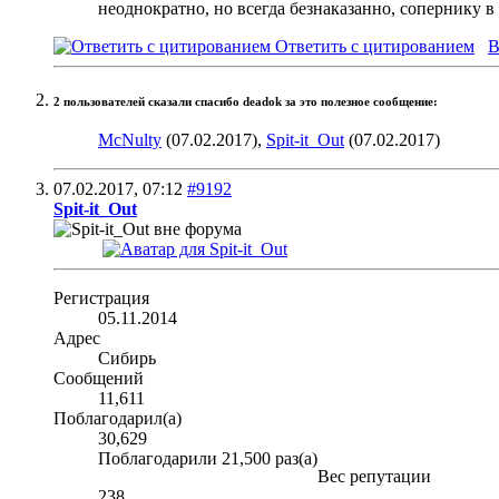
неоднократно, но всегда безнаказанно, сопернику в 
Ответить с цитированием
В
2 пользователей сказали cпасибо deadok за это полезное сообщение:
McNulty
(07.02.2017),
Spit-it_Out
(07.02.2017)
07.02.2017,
07:12
#9192
Spit-it_Out
Регистрация
05.11.2014
Адрес
Сибирь
Сообщений
11,611
Поблагодарил(а)
30,629
Поблагодарили 21,500 раз(а)
Вес репутации
238