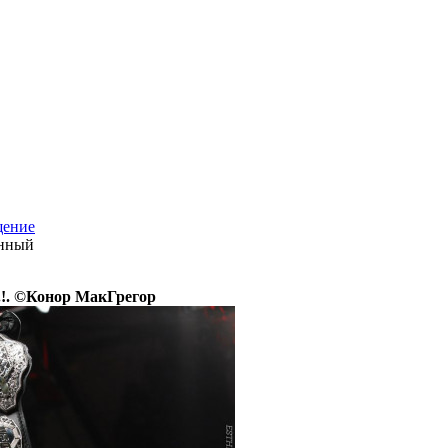
енный
.!. ©Конор МакГрегор