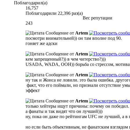
Поблагодарил(а)
16,757
Поблагодарили 22,396 раз(а)
Вес репутации
243
Сообщение от
Artem
посмотри внимательней)) он там вполне под 90.
гоняет же адски
Сообщение от
Artem
кем запрещенный?)) в чем читерство?)))
USADA, WADA, ООН)) борьба со стрессом, мотива
Сообщение от
Artem
ну так и Жонса не ловили. это была ошибка. другого
факт, что его поймали, но признали отсутствие умы
эффект
Сообщение от
Artem
только хейтеры ищут причины: почему он победил. да
а фанаты и так видят что он лучший)))
ну, пока он даже по рейтингам UFC не лучший, а 
но если быть объективным, не фанатским взглядом 