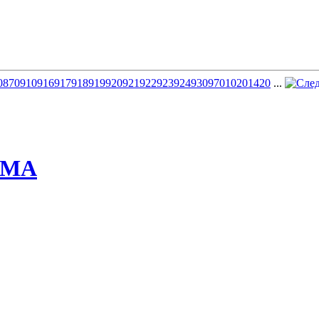
0
870
910
916
917
918
919
920
921
922
923
924
930
970
1020
1420
...
ММА