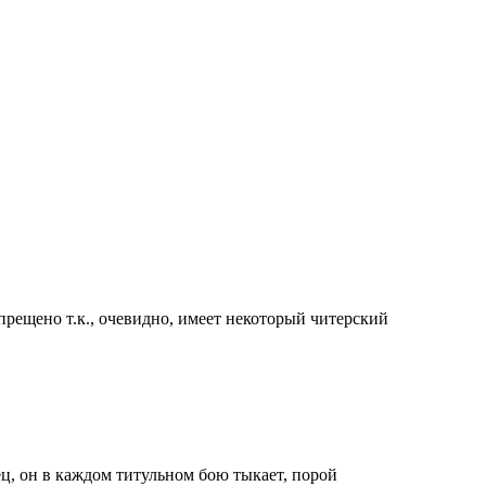
апрещено т.к., очевидно, имеет некоторый читерский
ец, он в каждом титульном бою тыкает, порой