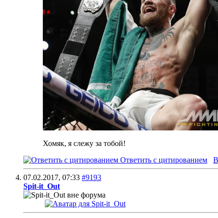
Хомяк, я слежу за тобой!
Ответить с цитированием
В
07.02.2017,
07:33
#9193
Spit-it_Out