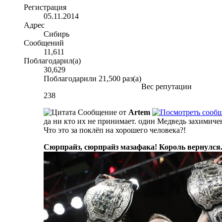
Регистрация
05.11.2014
Адрес
Сибирь
Сообщений
11,611
Поблагодарил(а)
30,629
Поблагодарили 21,500 раз(а)
Вес репутации
238
Сообщение от
Artem
да ни кто их не принимает. один Медведь захимич
Что это за поклёп на хорошего человека?!
Сюрпрайз, сюрпрайз мазафака! Король вернулся