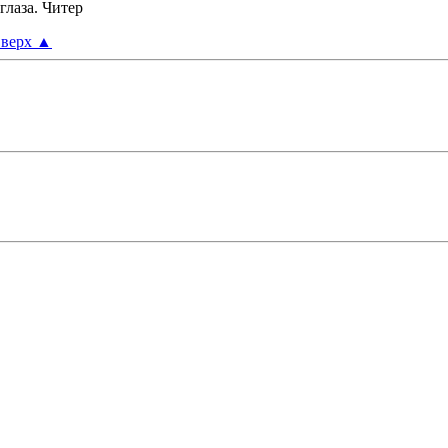
глаза. Читер
верх
▲