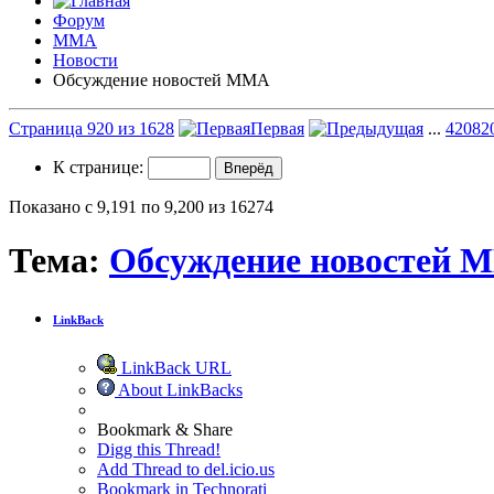
Форум
ММА
Новости
Обсуждение новостей ММА
Страница 920 из 1628
Первая
...
420
82
К странице:
Показано с 9,191 по 9,200 из 16274
Тема:
Обсуждение новостей 
LinkBack
LinkBack URL
About LinkBacks
Bookmark & Share
Digg this Thread!
Add Thread to del.icio.us
Bookmark in Technorati