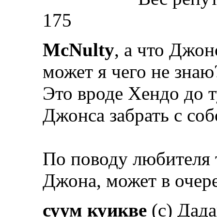
175
McNulty
, а что Джон
может я чего не знаю?
Это вроде Хендо до т
Джонса забрать с со
По поводу любителя т
Джона, может в очере
суум куикве
(с) Дад