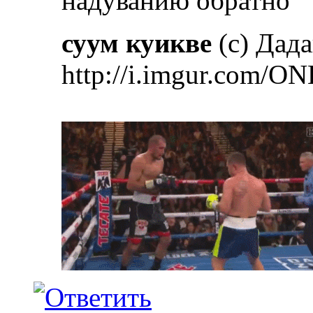
надуванию обратно
суум куикве
(с) Дад
http://i.imgur.com/ON