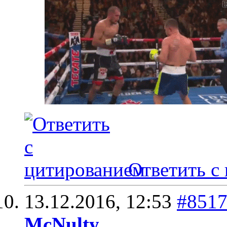
Ответить с
13.12.2016,
12:53
#851
McNulty