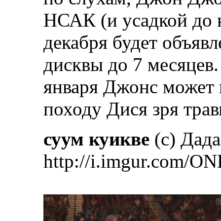
НСАК (и усадкой до 
декабря будет объявл
дисквы до 7 месяцев. 
января Джонс может 
походу Дися зря тра
суум куикве
(с) Дад
http://i.imgur.com/ON