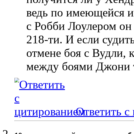
ведь по имеющейся 
с Робби Лоулером он
218-ти. И если суди
отмене боя с Вудли, 
между боями Джони т
Ответить с