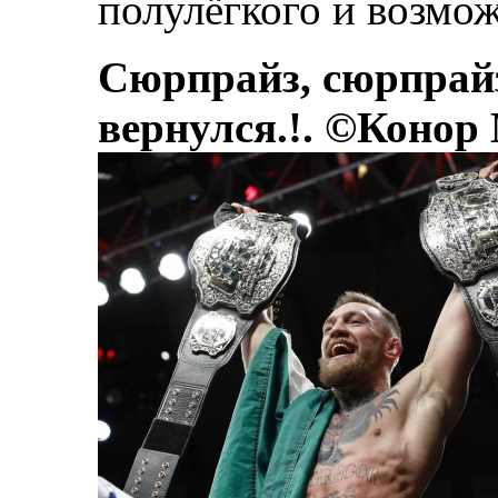
полулёгкого и возмож
Сюрпрайз, сюрпрай
вернулся.!. ©Конор