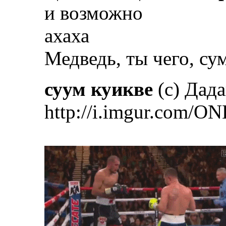
и возможно
ахаха
Медведь, ты чего, су
суум куикве
(с) Дад
http://i.imgur.com/ON