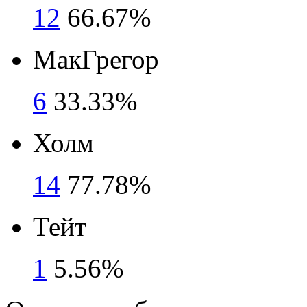
12
66.67%
МакГрегор
6
33.33%
Холм
14
77.78%
Тейт
1
5.56%