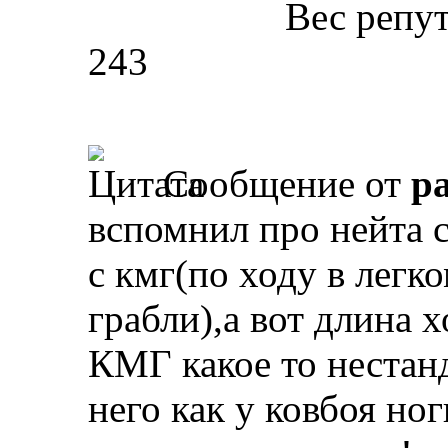
Вес репу
243
Сообщение от
p
вспомнил про нейта с
с кмг(по ходу в легк
грабли),а вот длина 
КМГ какое то нестан
него как у ковбоя н