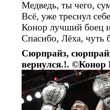
Медведь, ты чего, су
Всё, уже треснул себ
Конор лучший боец и
Спасибо, Лёха, чуть 
Сюрпрайз, сюрпрай
вернулся.!. ©Конор