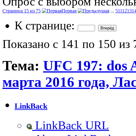
Опрос с выбором нескольк
Страница 15 из 75
Первая
...
5
11
12
13
1
К странице:
Показано с 141 по 150 из 
Тема:
UFC 197: dos A
марта 2016 года, Ла
LinkBack
LinkBack URL