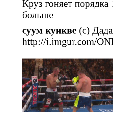
Круз гоняет порядка 
больше
суум куикве
(с) Дад
http://i.imgur.com/ON