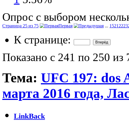
Опрос с выбором нескольк
Страница 25 из 75
Первая
...
15
21
22
23
К странице:
Показано с 241 по 250 из 
Тема:
UFC 197: dos A
марта 2016 года, Ла
LinkBack