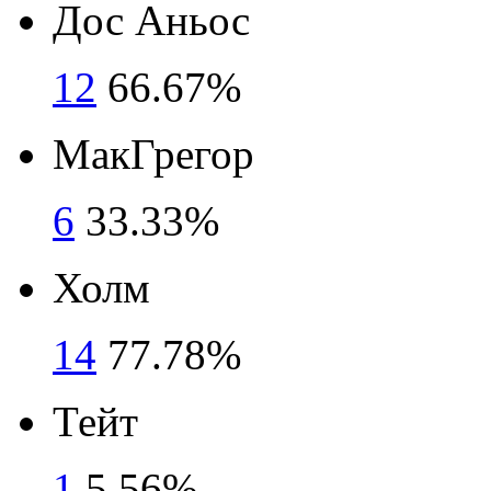
Дос Аньос
12
66.67%
МакГрегор
6
33.33%
Холм
14
77.78%
Тейт
1
5.56%