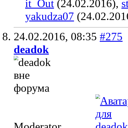
it_Out
(24.02.2016),
s
yakudza07
(24.02.201
24.02.2016,
08:35
#275
deadok
Moderator