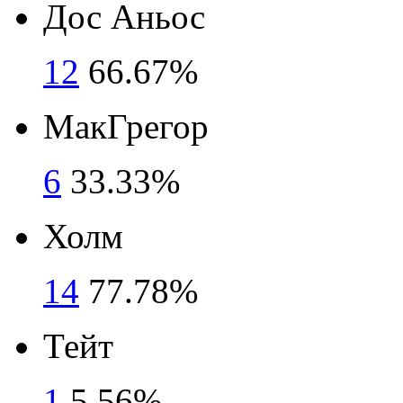
Дос Аньос
12
66.67%
МакГрегор
6
33.33%
Холм
14
77.78%
Тейт
1
5.56%