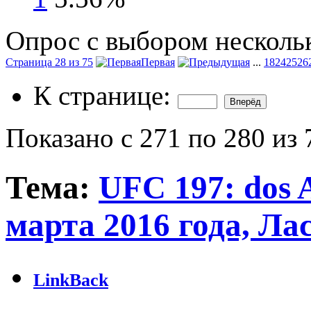
Опрос с выбором нескольк
Страница 28 из 75
Первая
...
18
24
25
26
К странице:
Показано с 271 по 280 из 
Тема:
UFC 197: dos A
марта 2016 года, Ла
LinkBack