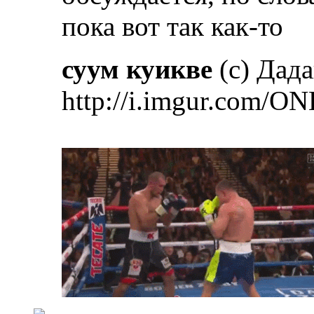
пока вот так как-то
суум куикве
(с) Дад
http://i.imgur.com/ON