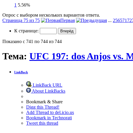
1
5.56%
Опрос с выбором нескольких вариантов ответа.
Страница 75 из 75
Первая
...
25
65
71
72
К странице:
Показано с 741 по 744 из 744
Тема:
UFC 197: dos Anjos vs. 
LinkBack
LinkBack URL
About LinkBacks
Bookmark & Share
Digg this Thread!
Add Thread to del.icio.us
Bookmark in Technorati
Tweet this thread