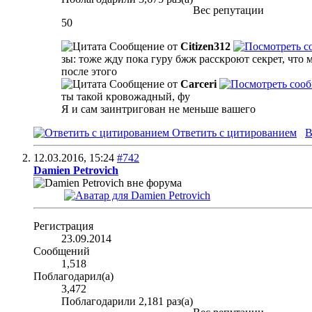
Вес репутации
50
Сообщение от
Citizen312
зы: тоже жду пока гуру бжж расскроют секрет, что м
после этого
Сообщение от
Carceri
ты такой кровожадный, фу
Я и сам заинтригован не меньше вашего
Ответить с цитированием
В
12.03.2016,
15:24
#742
Damien Petrovich
Регистрация
23.09.2014
Сообщений
1,518
Поблагодарил(а)
3,472
Поблагодарили 2,181 раз(а)