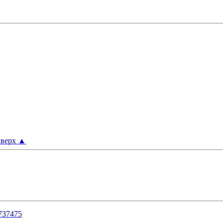
верх
▲
73
74
75