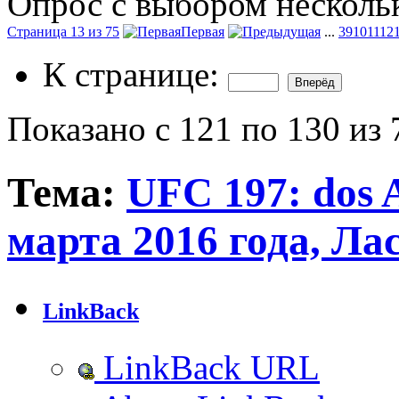
Опрос с выбором нескольк
Страница 13 из 75
Первая
...
3
9
10
11
12
К странице:
Показано с 121 по 130 из 
Тема:
UFC 197: dos A
марта 2016 года, Ла
LinkBack
LinkBack URL