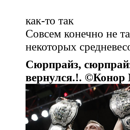
как-то так
Совсем конечно не т
некоторых средневесо
Сюрпрайз, сюрпрай
вернулся.!. ©Конор