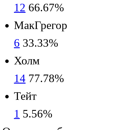
12
66.67%
МакГрегор
6
33.33%
Холм
14
77.78%
Тейт
1
5.56%