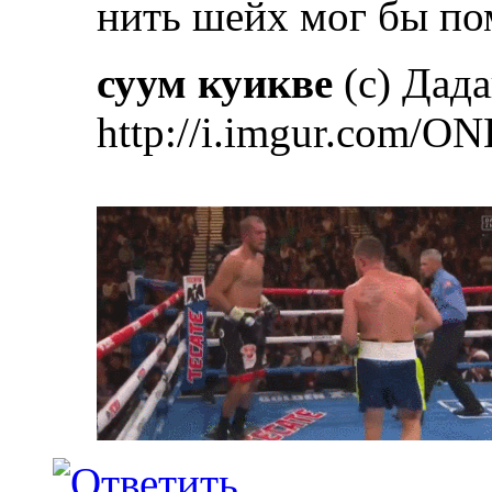
нить шейх мог бы по
суум куикве
(с) Дад
http://i.imgur.com/ON