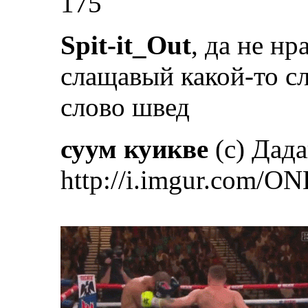
175
Spit-it_Out
, да не нр
слащавый какой-то с
слово швед
суум куикве
(с) Дад
http://i.imgur.com/ON