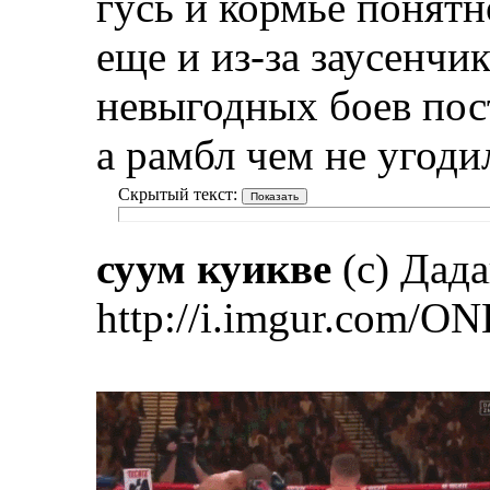
гусь и кормье понятн
еще и из-за заусенчик
невыгодных боев пос
а рамбл чем не угоди
Скрытый текст:
суум куикве
(с) Дад
http://i.imgur.com/ON