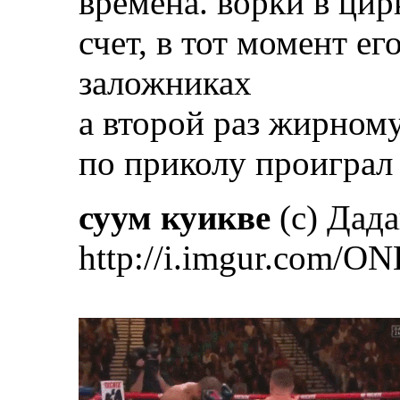
времена. ворки в цир
счет, в тот момент е
заложниках
а второй раз жирном
по приколу проигра
суум куикве
(с) Дад
http://i.imgur.com/ON