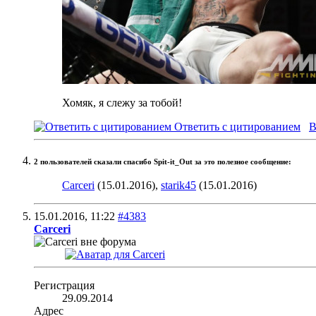
Хомяк, я слежу за тобой!
Ответить с цитированием
В
2 пользователей сказали cпасибо Spit-it_Out за это полезное сообщение:
Carceri
(15.01.2016),
starik45
(15.01.2016)
15.01.2016,
11:22
#4383
Carceri
Регистрация
29.09.2014
Адрес