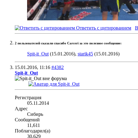
Ответить с цитированием
В
2 пользователей сказали cпасибо Carceri за это полезное сообщение:
Spit-it_Out
(15.01.2016),
starik45
(15.01.2016)
15.01.2016,
11:16
#4382
Spit-it_Out
Регистрация
05.11.2014
Адрес
Сибирь
Сообщений
11,611
Поблагодарил(а)
30,629