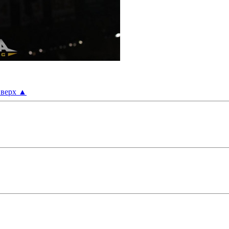
верх
▲