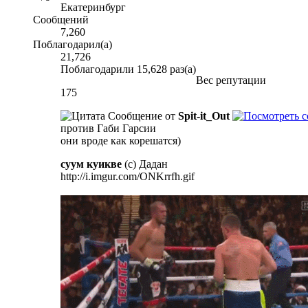
Екатеринбург
Сообщений
7,260
Поблагодарил(а)
21,726
Поблагодарили 15,628 раз(а)
Вес репутации
175
Сообщение от
Spit-it_Out
против Габи Гарсии
они вроде как корешатся)
суум куикве
(с) Дадан
http://i.imgur.com/ONKrrfh.gif