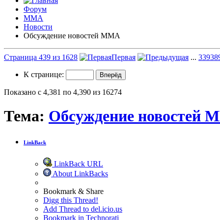
Форум
ММА
Новости
Обсуждение новостей ММА
Страница 439 из 1628
Первая
...
339
38
К странице:
Показано с 4,381 по 4,390 из 16274
Тема:
Обсуждение новостей 
LinkBack
LinkBack URL
About LinkBacks
Bookmark & Share
Digg this Thread!
Add Thread to del.icio.us
Bookmark in Technorati