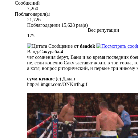
Сообщений
7,260
Поблагодарил(а)
21,726
Поблагодарили 15,628 раз(а)
Вес репутации
175
Сообщение от
deadok
Ванд-Сакураба-4
чет сомнения берут, Ванд и во время последних боев
не, если конечно Саку заставят жрать в три горла, 
а хотя, вопрос риторический, и первые три никому 
суум куикве
(с) Дадан
http://i.imgur.com/ONKrrfh.gif