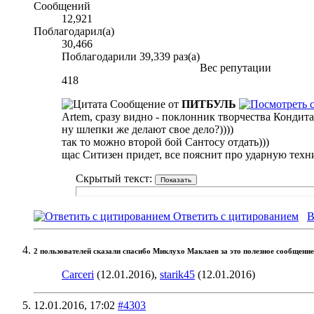
Сообщений
12,921
Поблагодарил(а)
30,466
Поблагодарили 39,339 раз(а)
Вес репутации
418
Сообщение от
ПИТБУЛЬ
Artem, сразу видно - поклонник творчества Кондита
ну шлепки же делают свое дело?))))
так то можно второй бой Сантосу отдать)))
щас Ситизен придет, все пояснит про ударную техн
Скрытый текст:
Ответить с цитированием
В
2 пользователей сказали cпасибо Миклухо Маклаев за это полезное сообщение
Carceri
(12.01.2016),
starik45
(12.01.2016)
12.01.2016,
17:02
#4303