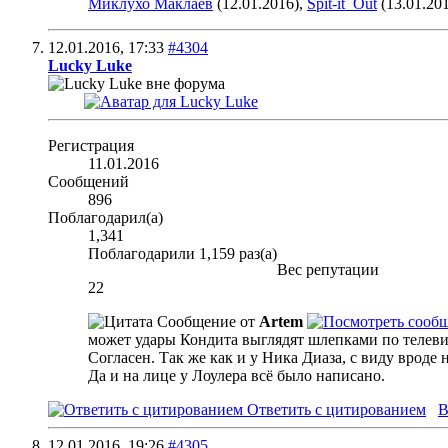
Миклухо Маклаев
(12.01.2016),
Spit-it_Out
(13.01.20
12.01.2016,
17:33
#4304
Lucky Luke
Регистрация
11.01.2016
Сообщений
896
Поблагодарил(а)
1,341
Поблагодарили 1,159 раз(а)
Вес репутации
22
Сообщение от
Artem
может удары Кондита выглядят шлепками по телевиз
Согласен. Так же как и у Ника Диаза, с виду вроде н
Да и на лице у Лоулера всё было написано.
Ответить с цитированием
В
12.01.2016,
19:26
#4305