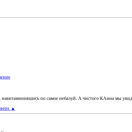
 навитаминившись по самое небалуй. А чистого КАина мы увиде
верх
▲