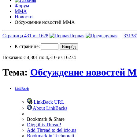
Форум
ММА
Новости
Обсуждение новостей ММА
Страница 431 из 1628
Первая
...
331
38
К странице:
Показано с 4,301 по 4,310 из 16274
Тема:
Обсуждение новостей 
LinkBack
LinkBack URL
About LinkBacks
Bookmark & Share
Digg this Thread!
Add Thread to del.icio.us
Bookmark in Technorati