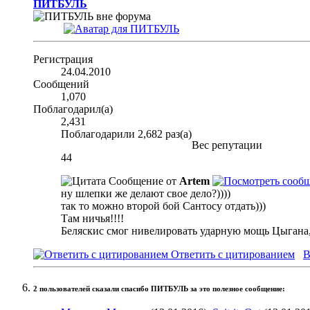
ПИТБУЛЬ
Регистрация
24.04.2010
Сообщений
1,070
Поблагодарил(а)
2,431
Поблагодарили 2,682 раз(а)
Вес репутации
44
Сообщение от
Artem
ну шлепки же делают свое дело?))))
так то можно второй бой Сантосу отдать)))
Там ничья!!!!
Беляскис смог нивелировать ударную мощь Цыгана,
Ответить с цитированием
В
2 пользователей сказали cпасибо ПИТБУЛЬ за это полезное сообщение: