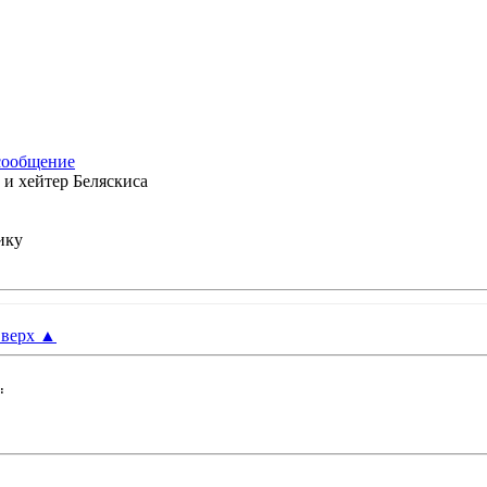
 и хейтер Беляскиса
ику
верх
▲
: