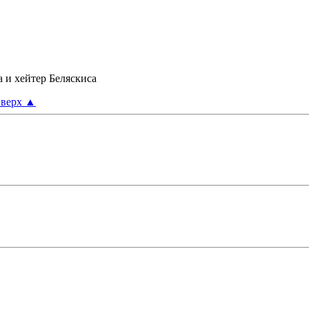
а и хейтер Беляскиса
верх
▲