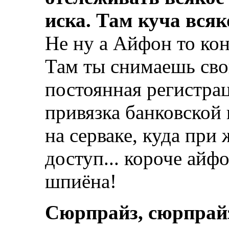
иска. Там куча вся
Не ну а Айфон то ко
Там ты снимаешь сво
постоянная регистра
привязка банковской 
на серваке, куда пр
доступ... короче айф
шпиёна!
Сюрпрайз, сюрпрай