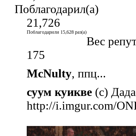
Поблагодарил(а)
21,726
Поблагодарили 15,628 раз(а)
Вес репу
175
McNulty
, ппц...
суум куикве
(с) Дад
http://i.imgur.com/ON