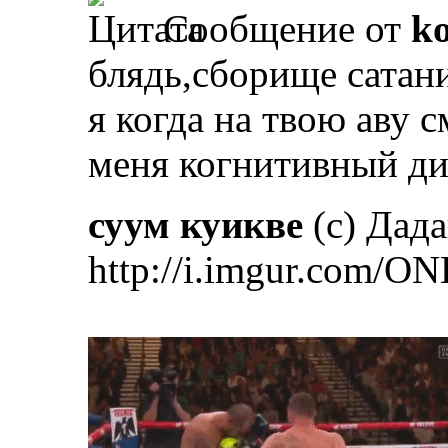
Сообщение от
k
блядь,сборище сатан
я когда на твою аву 
меня когнитивный дис
суум куикве
(с) Дад
http://i.imgur.com/ON