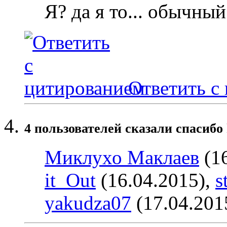
Я? да я то... обычны
Ответить с
4 пользователей сказали cпасибо 
Миклухо Маклаев
(16
it_Out
(16.04.2015),
s
yakudza07
(17.04.201