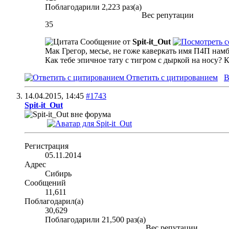
Поблагодарили 2,223 раз(а)
Вес репутации
35
Сообщение от
Spit-it_Out
Мак Грегор, месье, не гоже каверкать имя П4П намб
Как тебе эпичное тату с тигром с дыркой на носу? 
Ответить с цитированием
В
14.04.2015,
14:45
#1743
Spit-it_Out
Регистрация
05.11.2014
Адрес
Сибирь
Сообщений
11,611
Поблагодарил(а)
30,629
Поблагодарили 21,500 раз(а)
Вес репутации