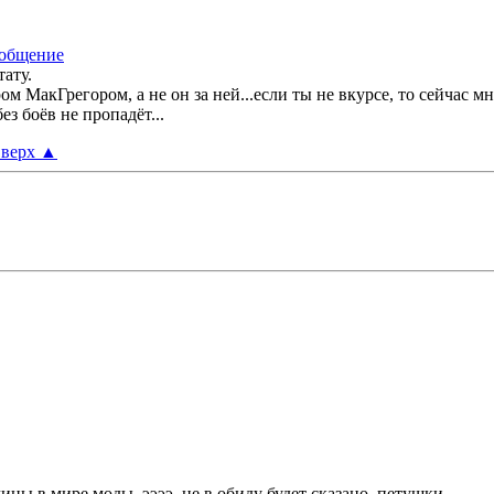
тату.
ом МакГрегором, а не он за ней...если ты не вкурсе, то сейчас 
ез боёв не пропадёт...
верх
▲
чины в мире моды, ээээ, не в обиду будет сказано, петушки.