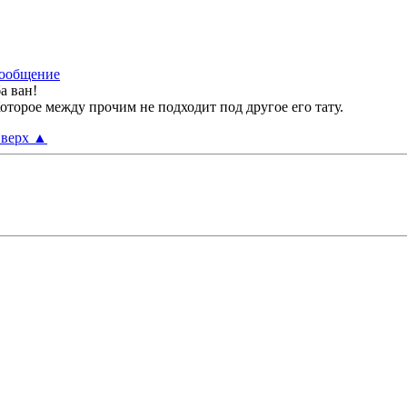
а ван!
Которое между прочим не подходит под другое его тату.
верх
▲