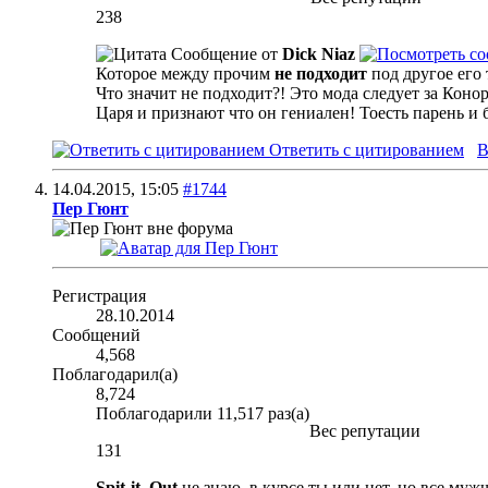
238
Сообщение от
Dick Niaz
Которое между прочим
не подходит
под другое его 
Что значит не подходит?! Это мода следует за Конор
Царя и признают что он гениален! Тоесть парень и б
Ответить с цитированием
В
14.04.2015,
15:05
#1744
Пер Гюнт
Регистрация
28.10.2014
Сообщений
4,568
Поблагодарил(а)
8,724
Поблагодарили 11,517 раз(а)
Вес репутации
131
Spit-it_Out
,не знаю, в курсе ты или нет, но все муж