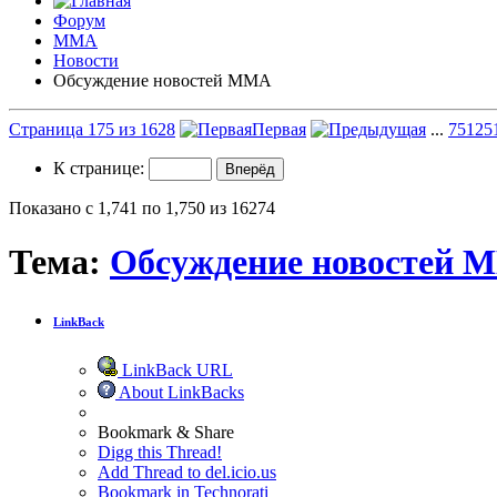
Форум
ММА
Новости
Обсуждение новостей ММА
Страница 175 из 1628
Первая
...
75
125
К странице:
Показано с 1,741 по 1,750 из 16274
Тема:
Обсуждение новостей 
LinkBack
LinkBack URL
About LinkBacks
Bookmark & Share
Digg this Thread!
Add Thread to del.icio.us
Bookmark in Technorati