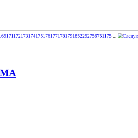
165
171
172
173
174
175
176
177
178
179
185
225
275
675
1175
...
ММА