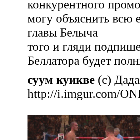
конкурентного промо
могу объяснить всю е
главы Белыча
того и гляди подпише
Беллатора будет пол
суум куикве
(с) Дад
http://i.imgur.com/ON