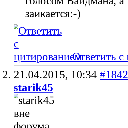
голосом Вайдмана, а
заикается:-)
Ответить с
21.04.2015,
10:34
#184
starik45