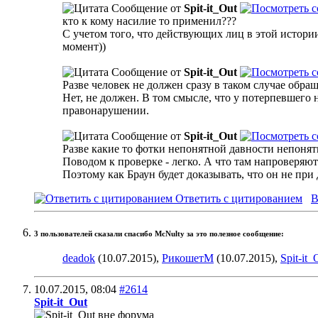
Сообщение от
Spit-it_Out
кто к кому насилие то применил???
С учетом того, что действующих лиц в этой истории
момент))
Сообщение от
Spit-it_Out
Разве человек не должен сразу в таком случае обр
Нет, не должен. В том смысле, что у потерпевшего 
правонарушении.
Сообщение от
Spit-it_Out
Разве какие то фотки непонятной давности непонят
Поводом к проверке - легко. А что там напроверяю
Поэтому как Браун будет доказывать, что он не при 
Ответить с цитированием
В
3 пользователей сказали cпасибо McNulty за это полезное сообщение:
deadok
(10.07.2015),
РикошетМ
(10.07.2015),
Spit-it_
10.07.2015,
08:04
#2614
Spit-it_Out