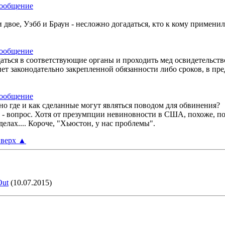
 двое, Уэбб и Браун - несложно догадаться, кто к кому примени
ащаться в соответствующие органы и проходить мед освидетельст
нет законодательно закрепленной обязанности либо сроков, в пре
но где и как сделанные могут являться поводом для обвинения?
т - вопрос. Хотя от презумпции невиновности в США, похоже, п
делах.... Короче, "Хьюстон, у нас проблемы".
верх
▲
Out
(10.07.2015)