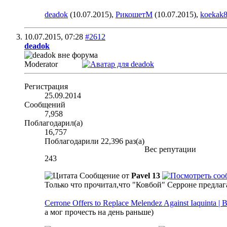
deadok
(10.07.2015),
РикошетМ
(10.07.2015),
koekak
10.07.2015,
07:28
#2612
deadok
Moderator
Регистрация
25.09.2014
Сообщений
7,958
Поблагодарил(а)
16,757
Поблагодарили 22,396 раз(а)
Вес репутации
243
Сообщение от
Pavel 13
Только что прочитал,что "Ковбой" Серроне предлаг
Cerrone Offers to Replace Melendez Against Iaquinta
а мог прочесть на день раньше)