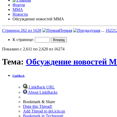
Форум
ММА
Новости
Обсуждение новостей ММА
Страница 262 из 1628
Первая
...
162
21
К странице:
Показано с 2,611 по 2,620 из 16274
Тема:
Обсуждение новостей 
LinkBack
LinkBack URL
About LinkBacks
Bookmark & Share
Digg this Thread!
Add Thread to del.icio.us
Bookmark in Technorati