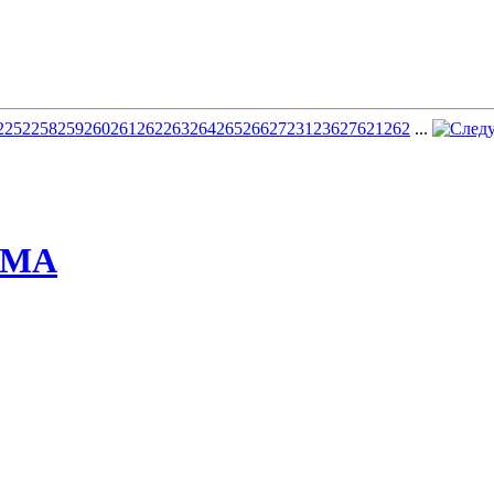
2
252
258
259
260
261
262
263
264
265
266
272
312
362
762
1262
...
ММА