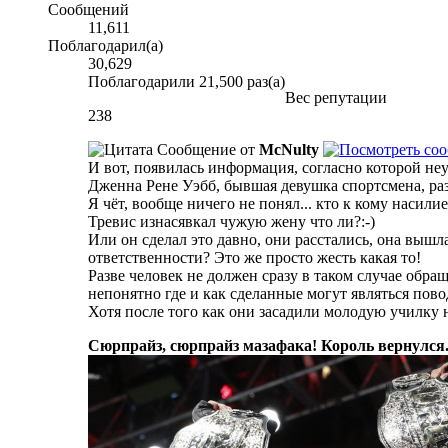
Сообщений
11,611
Поблагодарил(а)
30,629
Поблагодарили 21,500 раз(а)
Вес репутации
238
Сообщение от
McNulty
И вот, появилась информация, согласно которой неу
Дженна Рене Уэбб, бывшая девушка спортсмена, раз
Я чёт, вообще ничего не понял... кто к кому насили
Тревис изнасявкал чужую жену что ли?:-)
Или он сделал это давно, они расстались, она вышл
ответственности? Это же просто жесть какая то!
Разве человек не должен сразу в таком случае обр
непонятно где и как сделанные могут являться пов
Хотя после того как они засадили молодую училку 
Сюрпрайз, сюрпрайз мазафака! Король вернулся