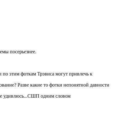
лемы посерьезнее.
 и по этим фоткам Трэвиса могут привлечь к
вование? Разве какие то фотки непонятной давности
у не удивлюсь...СШП одним словом