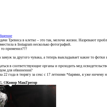
дачи Тревиса в клетке – это так, мелочи жизни. Назревают проб
местила в Instagram несколько фотографий.
е то применил???
а замуж за другого чувака, а теперь выкладывает какие то фотки
ащаться в соответствующие органы и проходить мед освидетельст
одом для обвинения?
на 22 года в тюрягу за секс с 17 летними *барями, я уже ничем
.!. ©Конор МакГрегор