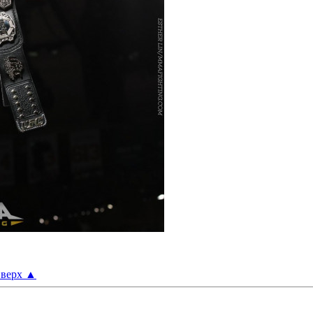
верх
▲