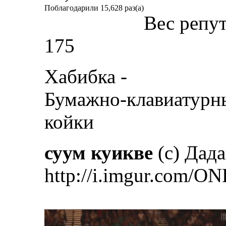
Поблагодарили 15,628 раз(а)
Вес репу
175
Хабибка -
Бумажно-клавиатурн
койки
суум куикве
(с) Дад
http://i.imgur.com/ON