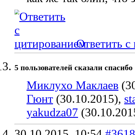
Ответить с
5 пользователей сказали cпасибо 
Миклухо Маклаев
(30
Гюнт
(30.10.2015),
st
yakudza07
(30.10.201
30.10.2015,
10:54
#361