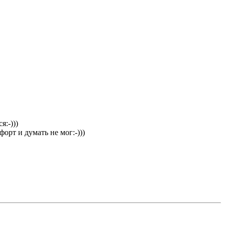
я:-)))
форт и думать не мог:-)))