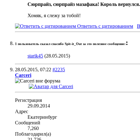
Сюрпрайз, сюрпрайз мазафака! Король вернулся
Хомяк, я слежу за тобой!
Ответить с цитированием
В
:
1 пользователь сказал cпасибо Spit-it_Out за это полезное сообщение:
starik45
(28.05.2015)
28.05.2015,
07:22
#2235
Carceri
Регистрация
29.09.2014
Адрес
Екатеринбург
Сообщений
7,260
Поблагодарил(а)
21,726