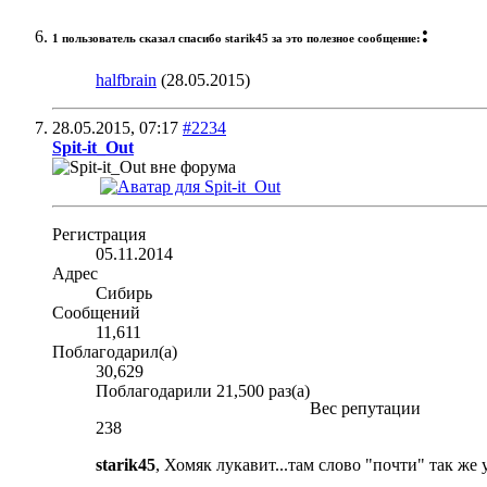
:
1 пользователь сказал cпасибо starik45 за это полезное сообщение:
halfbrain
(28.05.2015)
28.05.2015,
07:17
#2234
Spit-it_Out
Регистрация
05.11.2014
Адрес
Сибирь
Сообщений
11,611
Поблагодарил(а)
30,629
Поблагодарили 21,500 раз(а)
Вес репутации
238
starik45
, Хомяк лукавит...там слово "почти" так же 