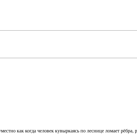
уместно как когда человек кувыркаясь по леснице ломает рёбра, ру