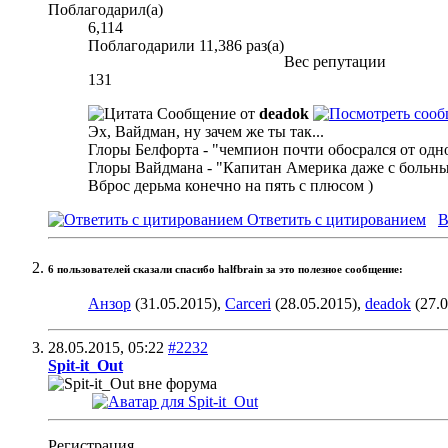
Поблагодарил(а)
6,114
Поблагодарили 11,386 раз(а)
Вес репутации
131
Сообщение от
deadok
Эх, Вайдман, ну зачем же ты так...
Глоры Белфорта - "чемпион почти обосрался от одн
Глоры Вайдмана - "Капитан Америка даже с больны
Вброс дерьма конечно на пять с плюсом )
Ответить с цитированием
В
6 пользователей сказали cпасибо halfbrain за это полезное сообщение:
Анзор
(31.05.2015),
Carceri
(28.05.2015),
deadok
(27.0
28.05.2015,
05:22
#2232
Spit-it_Out
Регистрация