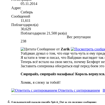
05.11.2014
Адрес
Сибирь
Сообщений
11,611
Поблагодарил(а)
30,629
Поблагодарили 21,500 раз(а)
Вес репутации
238
Сообщение от
Zarik
Уайдман думал о том, что еще чуть-чуть и ему прид
Я кстати в теме и писал, что Вайдман выглядит так к
Теперь всё встало на свои места, почему Белфорт не 
Заставить соперника обосраться ещё перед боем это 
Сюрпрайз, сюрпрайз мазафака! Король вернулся
Хомяк, я слежу за тобой!
Ответить с цитированием
В
4 пользователей сказали cпасибо Spit-it_Out за это полезное сообщение: