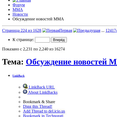
Форум
ММА
Новости
Обсуждение новостей ММА
Страница 224 из 1628
Первая
...
124
17
К странице:
Показано с 2,231 по 2,240 из 16274
Тема:
Обсуждение новостей 
LinkBack
LinkBack URL
About LinkBacks
Bookmark & Share
Digg this Thread!
Add Thread to del.icio.us
Bookmark in Technorati