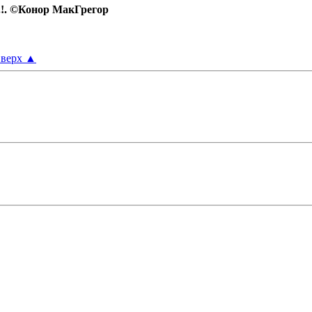
.!. ©Конор МакГрегор
верх
▲