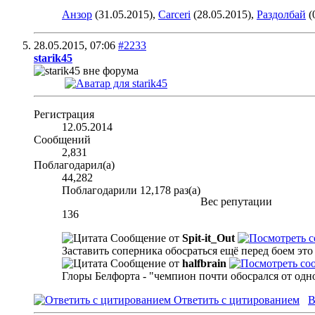
Анзор
(31.05.2015),
Carceri
(28.05.2015),
Раздолбай
(
28.05.2015,
07:06
#2233
starik45
Регистрация
12.05.2014
Сообщений
2,831
Поблагодарил(а)
44,282
Поблагодарили 12,178 раз(а)
Вес репутации
136
Сообщение от
Spit-it_Out
Заставить соперника обосраться ещё перед боем это 
Сообщение от
halfbrain
Глоры Белфорта - "чемпион почти обосрался от одн
Ответить с цитированием
В