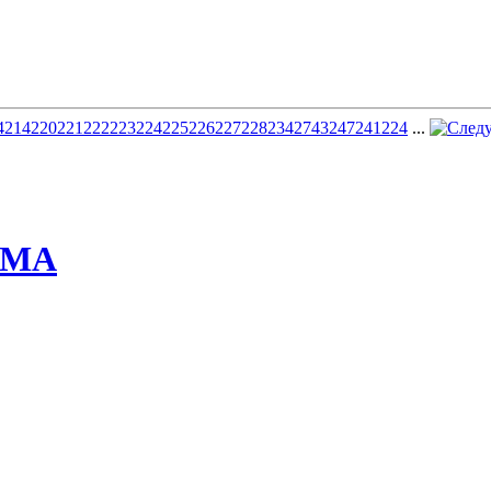
4
214
220
221
222
223
224
225
226
227
228
234
274
324
724
1224
...
ММА