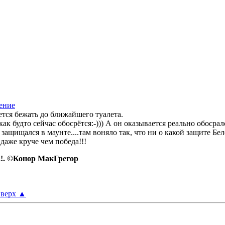
ется бежать до ближайшего туалета.
ак будто сейчас обосрётся:-))) А он оказывается реально обосралс
защищался в маунте....там воняло так, что ни о какой защите Бел
даже круче чем победа!!!
.!. ©Конор МакГрегор
верх
▲