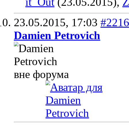
it_Out
(23.05.2015),
Z
23.05.2015,
17:03
#221
Damien Petrovich