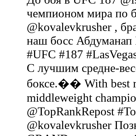
чемпионом мира по б
@kovalevkrusher , б
наш босс Абдуманап
‪#‎UFC‬ #187 ‪#‎LasVega
С лучшим средне-вес
боксе.�� With best 
middleweight champio
@TopRankRepost ‪#‎To
@kovalevkrusher Поз