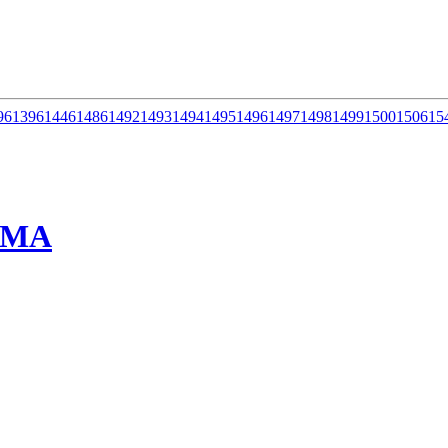
96
1396
1446
1486
1492
1493
1494
1495
1496
1497
1498
1499
1500
1506
15
ММА