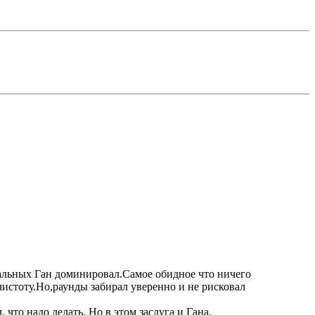
тальных Ган доминировал.Самое обидное что ничего
чистоту.Но,раунды забирал уверенно и не рисковал
 что надо делать. Но в этом заслуга и Гана,