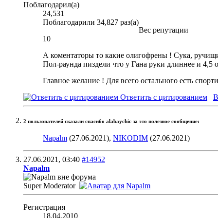
Поблагодарил(а)
24,531
Поблагодарили 34,827 раз(а)
Вес репутации
10
А коментаторы то какие олигофрены ! Сука, ручи
Пол-раунда пиздели что у Гана руки длиннее и 4,5 о
Главное желание ! Для всего остального есть спорт
Ответить с цитированием
В
2 пользователей сказали cпасибо alabaychic за это полезное сообщение:
Napalm
(27.06.2021),
NIKODIM
(27.06.2021)
27.06.2021,
03:40
#14952
Napalm
Super Moderator
Регистрация
18.04.2010