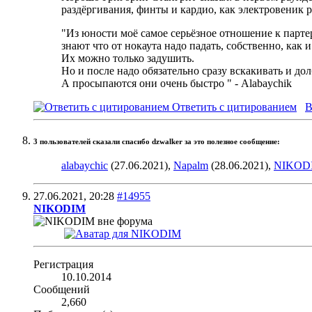
раздёргивания, финты и кардио, как электровеник р
"Из юности моё самое серьёзное отношение к партер
знают что от нокаута надо падать, собственно, как и
Их можно только задушить.
Но и после надо обязательно сразу вскакивать и дол
А просыпаются они очень быстро
" - Alabaychik
Ответить с цитированием
В
3 пользователей сказали cпасибо dzwalker за это полезное сообщение:
alabaychic
(27.06.2021),
Napalm
(28.06.2021),
NIKOD
27.06.2021,
20:28
#14955
NIKODIM
Регистрация
10.10.2014
Сообщений
2,660