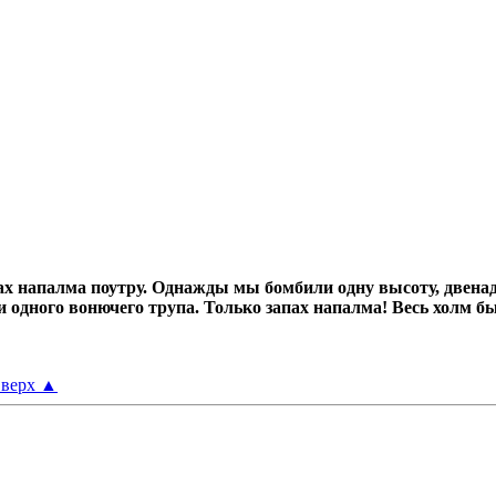
х напалма поутру.
Однажды мы бомбили одну высоту, двенад
ни одного вонючего трупа.
Только запах напалма! Весь холм б
верх
▲