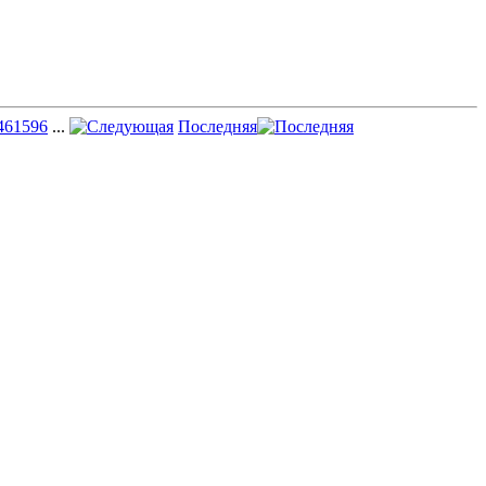
46
1596
...
Последняя