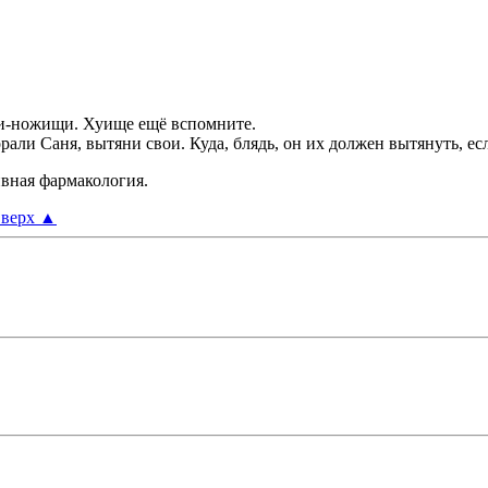
щи-ножищи. Хуище ещё вспомните.
рали Саня, вытяни свои. Куда, блядь, он их должен вытянуть, ес
ивная фармакология.
верх
▲