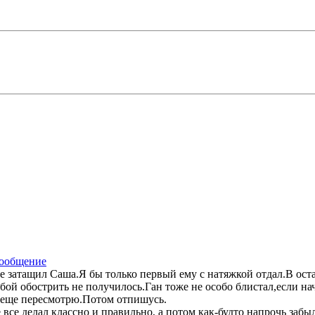
е затащил Саша.Я бы только первый ему с натяжкой отдал.В ос
бой обострить не получилось.Ган тоже не особо блистал,если на
й еще пересмотрю.Потом отпишусь.
се делал классно и правильно, а потом как-будто напрочь забыл,