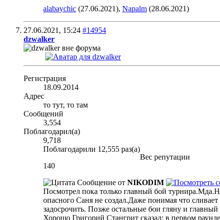
alabaychic
(27.06.2021),
Napalm
(28.06.2021)
27.06.2021,
15:24
#14954
dzwalker
Регистрация
18.09.2014
Адрес
то тут, то там
Сообщений
3,554
Поблагодарил(а)
9,718
Поблагодарили 12,555 раз(а)
Вес репутации
140
Сообщение от
NIKODIM
Посмотрел пока только главный бой турнира.Мда.Н
опасного Саня не создал.Даже понимая что сливает 
задосрочить. Позже остальные бои гляну и главны
Хорошо Григорий Стангрит сказал: в первом раунде в