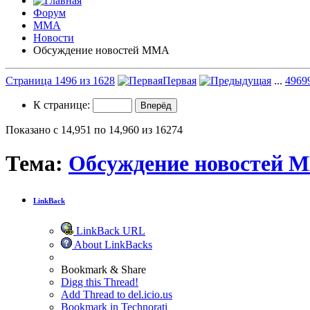
Форум
ММА
Новости
Обсуждение новостей ММА
Страница 1496 из 1628
Первая
...
496
9
К странице:
Показано с 14,951 по 14,960 из 16274
Тема:
Обсуждение новостей 
LinkBack
LinkBack URL
About LinkBacks
Bookmark & Share
Digg this Thread!
Add Thread to del.icio.us
Bookmark in Technorati