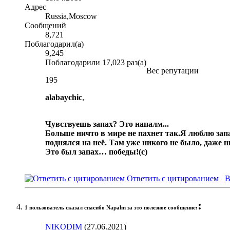
Адрес
Russia,Moscow
Сообщений
8,721
Поблагодарил(а)
9,245
Поблагодарили 17,023 раз(а)
Вес репутации
195
alabaychic
,
Чувствуешь запах? Это напалм...
Больше ничто в мире не пахнет так.
Я люблю запа
поднялся на неё. Там уже никого не было, даже 
Это был запах… победы!
(с)
Ответить с цитированием
В
:
1 пользователь сказал cпасибо Napalm за это полезное сообщение:
NIKODIM
(27.06.2021)