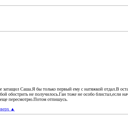
е затащил Саша.Я бы только первый ему с натяжкой отдал.В ос
бой обострить не получилось.Ган тоже не особо блистал,если на
й еще пересмотрю.Потом отпишусь.
верх
▲