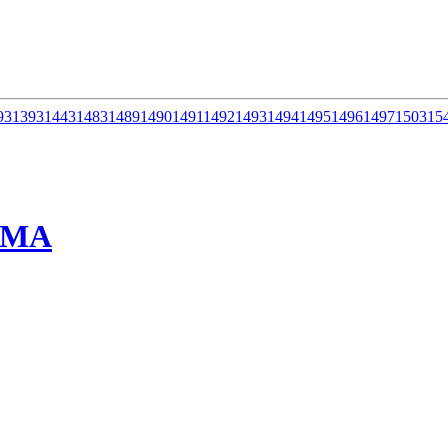
93
1393
1443
1483
1489
1490
1491
1492
1493
1494
1495
1496
1497
1503
15
ММА