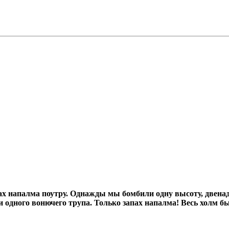
х напалма поутру.
Однажды мы бомбили одну высоту, двенад
ни одного вонючего трупа.
Только запах напалма! Весь холм б