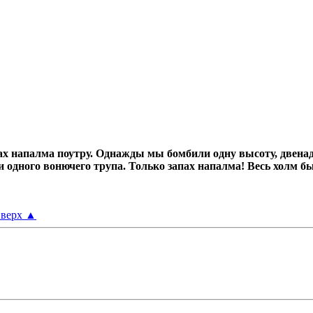
х напалма поутру.
Однажды мы бомбили одну высоту, двенад
ни одного вонючего трупа.
Только запах напалма! Весь холм б
верх
▲