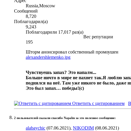
Адрес
Russia,Moscow
Сообщений
8,720
Поблагодарил(а)
9,243
Поблагодарили 17,017 раз(а)
Вес репутации
195
Шторм анонсировал собственный промоушен
alexandershlemenko.jpg
Чувствуешь запах? Это напалм...
Больше ничто в мире не пахнет так.
Я люблю запа
поднялся на неё. Там уже никого не было, даже 
Это был запах… победы!
(с)
Ответить с цитированием
В
2 пользователей сказали cпасибо Napalm за это полезное сообщение:
alabaychic
(07.06.2021),
NIKODIM
(08.06.2021)