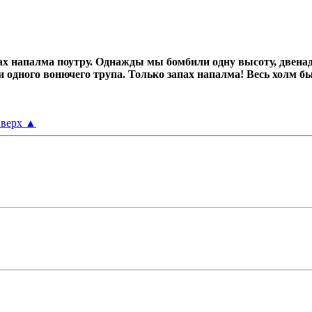
х напалма поутру.
Однажды мы бомбили одну высоту, двенад
ни одного вонючего трупа.
Только запах напалма! Весь холм б
верх
▲