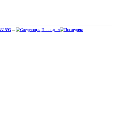
43
1593
...
Последняя