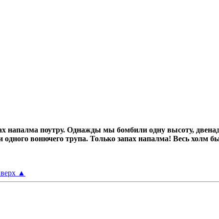
х напалма поутру.
Однажды мы бомбили одну высоту, двенад
ни одного вонючего трупа.
Только запах напалма! Весь холм б
верх
▲