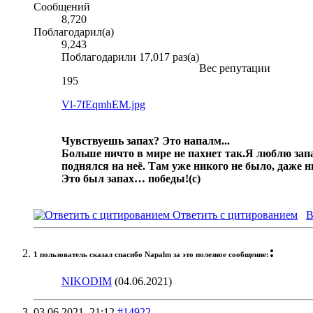
Сообщений
8,720
Поблагодарил(а)
9,243
Поблагодарили 17,017 раз(а)
Вес репутации
195
Vl-7fEqmhEM.jpg
Чувствуешь запах? Это напалм...
Больше ничто в мире не пахнет так.
Я люблю запа
поднялся на неё. Там уже никого не было, даже 
Это был запах… победы!
(с)
Ответить с цитированием
В
:
1 пользователь сказал cпасибо Napalm за это полезное сообщение:
NIKODIM
(04.06.2021)
03.06.2021,
21:12
#14922