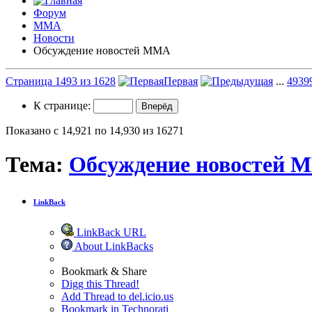
Форум
ММА
Новости
Обсуждение новостей ММА
Страница 1493 из 1628
Первая
...
493
9
К странице:
Показано с 14,921 по 14,930 из 16271
Тема:
Обсуждение новостей 
LinkBack
LinkBack URL
About LinkBacks
Bookmark & Share
Digg this Thread!
Add Thread to del.icio.us
Bookmark in Technorati