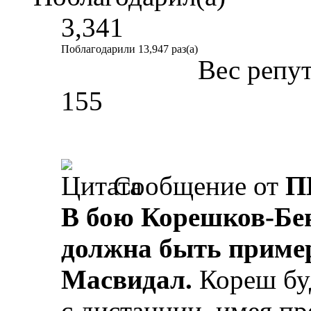
3,341
Поблагодарили 13,947 раз(а)
Вес репу
155
Сообщение от
П
В бою Корешков-Бен
должна быть пример
Масвидал.
Кореш бу
с дистанции, имея пр