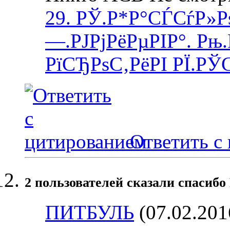
29. РЎ.Р*Р°СЃСѓР»Р
—.РЈРјРёРµРІР°. Рњ
РїСЂРѕС‚РёРІ РЇ.РЎ
Ответить с
2 пользователей сказали cпасибо 
ПИТБУЛЬ
(07.02.201