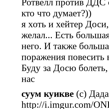
Ротвелл против ДДС 
кто что думает?))
я хоть и хейтер Доси,
желал... Есть больша
него. И также больша
поражения повесить в
Буду за Досю болеть,
нас
суум куикве
(с) Дад
http://i.imgur.com/ON