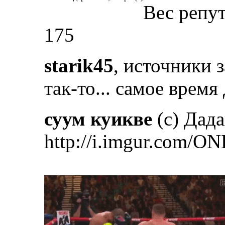
Вес репу
175
starik45
, источники 
так-то... самое врем
суум куикве
(с) Дад
http://i.imgur.com/ON