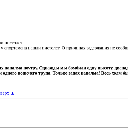
и пистолет.
 у спортсмена нашли пистолет. О причинах задержания не сообщ
х напалма поутру.
Однажды мы бомбили одну высоту, двенад
ни одного вонючего трупа.
Только запах напалма! Весь холм б
верх
▲