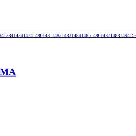
84
1384
1434
1474
1480
1481
1482
1483
1484
1485
1486
1487
1488
1494
15
ММА