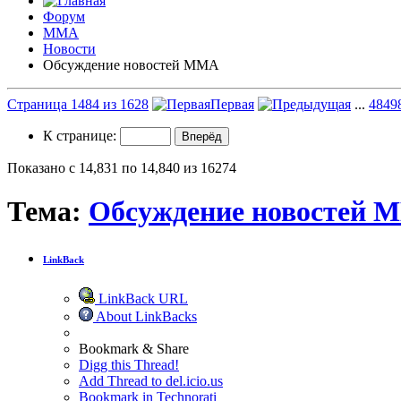
Форум
ММА
Новости
Обсуждение новостей ММА
Страница 1484 из 1628
Первая
...
484
9
К странице:
Показано с 14,831 по 14,840 из 16274
Тема:
Обсуждение новостей 
LinkBack
LinkBack URL
About LinkBacks
Bookmark & Share
Digg this Thread!
Add Thread to del.icio.us
Bookmark in Technorati