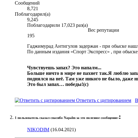
Сообщений
8,721
Поблагодарил(а)
9,245
Поблагодарили 17,023 раз(а)
Вес репутации
195
Гаджимурад Антигулов задержан - при обыске нашл
По данным издания «Спорт Экспресс» , при обыске
Чувствуешь запах? Это напалм...
Больше ничто в мире не пахнет так.
Я люблю запа
поднялся на неё. Там уже никого не было, даже 
Это был запах… победы!
(с)
Ответить с цитированием
В
:
1 пользователь сказал cпасибо Napalm за это полезное сообщение:
NIKODIM
(16.04.2021)