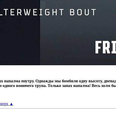
х напалма поутру.
Однажды мы бомбили одну высоту, двенад
ни одного вонючего трупа.
Только запах напалма! Весь холм б
верх
▲