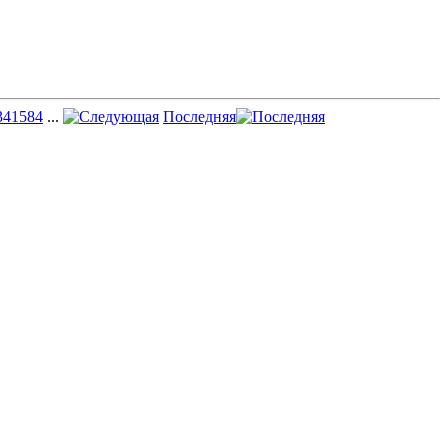
34
1584
...
Последняя