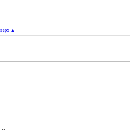
верх
▲