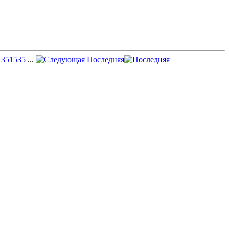
135
1535
...
Последняя