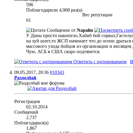
596
Поблагодарили 4,908 раз(а)
Вес репутации
61
Сообщение от
Napalm
У Даны просто накипело.Хабиб бой сорвал,Гастелум 
на хуй шлет,то ЖСП начинает что до осени драться 
массового ухода бойцов из организации и висящем 
Чую, АСБ в США скоро подтянется.
Ответить с цитированием
В
09.05.2017,
20:36
#10343
Раздолбай
Регистрация
02.10.2014
Сообщений
2,737
Поблагодарил(а)
1,867