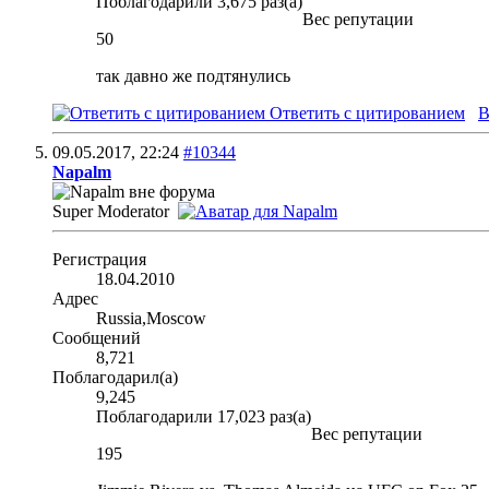
Поблагодарили 3,675 раз(а)
Вес репутации
50
так давно же подтянулись
Ответить с цитированием
В
09.05.2017,
22:24
#10344
Napalm
Super Moderator
Регистрация
18.04.2010
Адрес
Russia,Moscow
Сообщений
8,721
Поблагодарил(а)
9,245
Поблагодарили 17,023 раз(а)
Вес репутации
195