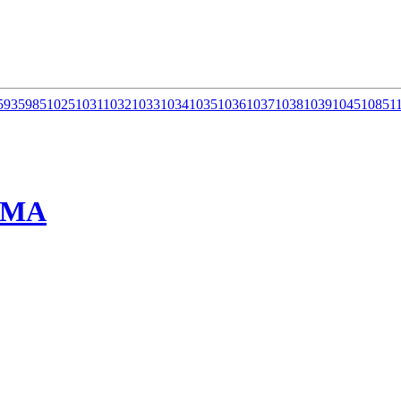
5
935
985
1025
1031
1032
1033
1034
1035
1036
1037
1038
1039
1045
1085
1
ММА