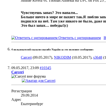
Jimmie Rivera vs. Thomas Almeida на UFC on Fox 25 
Чувствуешь запах? Это напалм...
Больше ничто в мире не пахнет так.
Я люблю запа
поднялся на неё. Там уже никого не было, даже 
Это был запах… победы!
(с)
Ответить с цитированием
В
4 пользователей сказали cпасибо Napalm за это полезное сообщение:
Carceri
(09.05.2017),
NIKODIM
(10.05.2017),
s3648
(1
09.05.2017,
23:09
#10345
Carceri
Регистрация
29.09.2014
Адрес
Екатеринбург