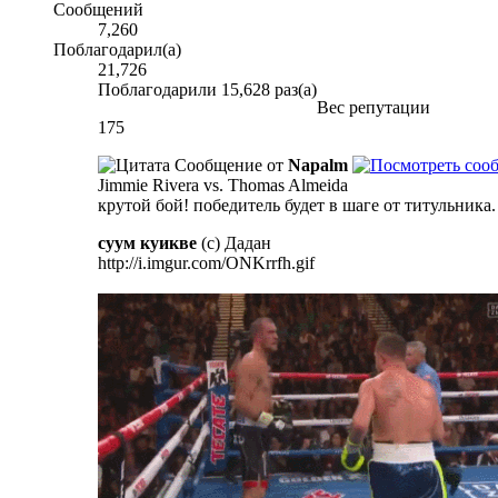
Сообщений
7,260
Поблагодарил(а)
21,726
Поблагодарили 15,628 раз(а)
Вес репутации
175
Сообщение от
Napalm
Jimmie Rivera vs. Thomas Almeida
крутой бой! победитель будет в шаге от титульника.
суум куикве
(с) Дадан
http://i.imgur.com/ONKrrfh.gif