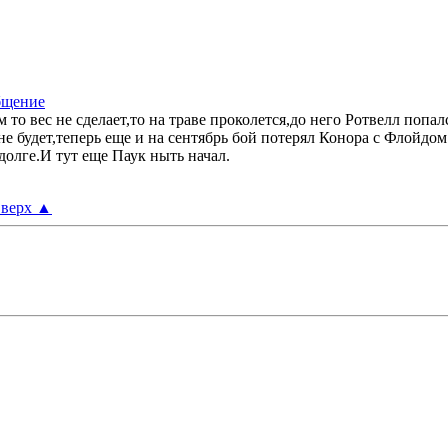
то вес не сделает,то на траве проколется,до него Ротвелл попа
не будет,теперь еще и на сентябрь бой потерял Конора с Флойдо
долге.И тут еще Паук ныть начал
.
верх
▲