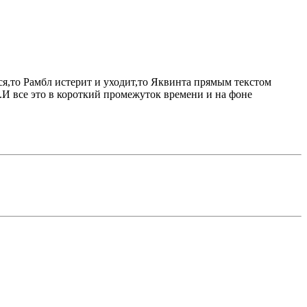
лся,то Рамбл истерит и уходит,то Яквинта прямым текстом
м.И все это в короткий промежуток времени и на фоне