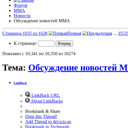
Форум
ММА
Новости
Обсуждение новостей ММА
Страница 1035 из 1628
Первая
...
35
53
К странице:
Показано с 10,341 по 10,350 из 16274
Тема:
Обсуждение новостей 
LinkBack
LinkBack URL
About LinkBacks
Bookmark & Share
Digg this Thread!
Add Thread to del.icio.us
Bookmark in Technorati