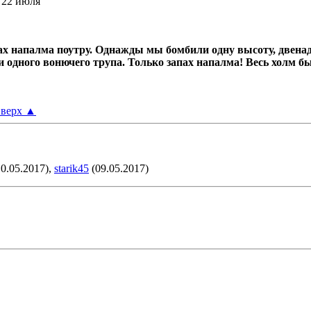
, 22 июля
х напалма поутру.
Однажды мы бомбили одну высоту, двенад
ни одного вонючего трупа.
Только запах напалма! Весь холм б
верх
▲
0.05.2017),
starik45
(09.05.2017)