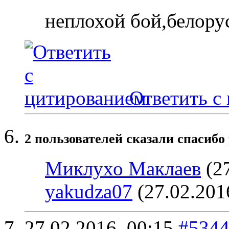
неплохой бой,белору
Ответить с
2 пользователей сказали cпасибо 
Миклухо Маклаев
(27
yakudza07
(27.02.201
27.02.2016,
00:15
#534