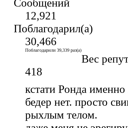
Сообщений
12,921
Поблагодарил(а)
30,466
Поблагодарили 39,339 раз(а)
Вес репу
418
кстати Ронда именно 
бедер нет. просто св
рыхлым телом.
даже меня не эрегируе