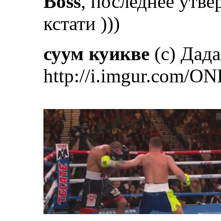
Boss
, последнее утве
кстати )))
суум куикве
(с) Дад
http://i.imgur.com/ON